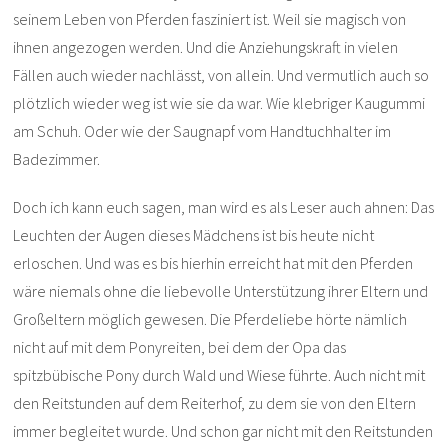
seinem Leben von Pferden fasziniert ist. Weil sie magisch von
ihnen angezogen werden. Und die Anziehungskraft in vielen
Fällen auch wieder nachlässt, von allein. Und vermutlich auch so
plötzlich wieder weg ist wie sie da war. Wie klebriger Kaugummi
am Schuh. Oder wie der Saugnapf vom Handtuchhalter im
Badezimmer.
Doch ich kann euch sagen, man wird es als Leser auch ahnen: Das
Leuchten der Augen dieses Mädchens ist bis heute nicht
erloschen. Und was es bis hierhin erreicht hat mit den Pferden
wäre niemals ohne die liebevolle Unterstützung ihrer Eltern und
Großeltern möglich gewesen. Die Pferdeliebe hörte nämlich
nicht auf mit dem Ponyreiten, bei dem der Opa das
spitzbübische Pony durch Wald und Wiese führte. Auch nicht mit
den Reitstunden auf dem Reiterhof, zu dem sie von den Eltern
immer begleitet wurde. Und schon gar nicht mit den Reitstunden