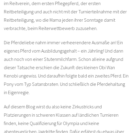
im Reitverein, dem ersten Pflegepferd, der ersten
Reitbeteiligung und auch nicht mit der Turnierteilnahme mit der
Reitbeteiligung, wo die Mama jeden ihrer Sonntage damit
verbrachte, beim Reiterwettbewerb zuzusehen.
Die Pferdeliebe nahm immer verheerendere Ausmaße an! Ein
eigenes Pferd vom Ausbildungsgehalt – ein Jährling! Und dann
auch noch von einer Stutenmilchfarm. Schon alleine aufgrund
dieser Tatsache erschien die Zukunft des kleinen Obi Wan
Kenobi ungewiss. Und daraufhin folgte bald ein zweites Pferd. Ein
Pony vom Typ Satansbraten. Und schließlich die Pferdehaltung
in Eigenregie.
Auf diesem Blog wirst du also keine Zirkustricks und
Platzierungen in schweren Klassen auf ländlichen Turnieren
finden, keine Qualifizierung für Olympia und keine
abenteuerlichen Jagdritte finden. Dafür erfährst du etwas über